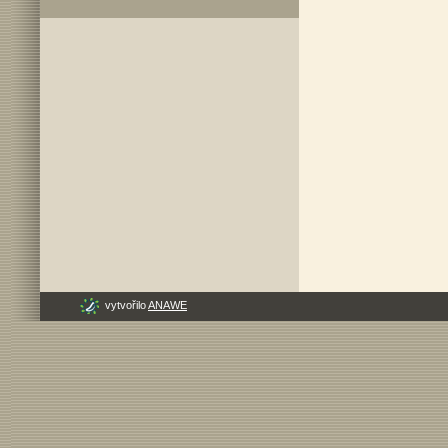
vytvořilo
ANAWE