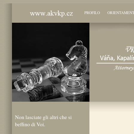
PROFILO
ORIENTAMEN
Non lasciate gli altri che si
beffino di Voi.